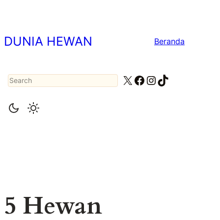
Lewati
ke
konten
DUNIA HEWAN
Beranda
Search
X
Facebook
Instagram
TikTok
5 Hewan