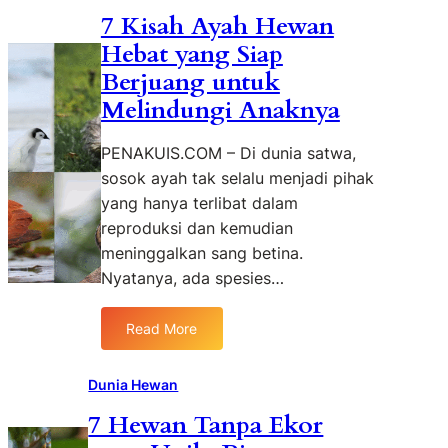
7 Kisah Ayah Hewan
Hebat yang Siap
Berjuang untuk
Melindungi Anaknya
PENAKUIS.COM – Di dunia satwa,
sosok ayah tak selalu menjadi pihak
yang hanya terlibat dalam
reproduksi dan kemudian
meninggalkan sang betina.
Nyatanya, ada spesies…
Read More
:
7
K
Dunia Hewan
i
7 Hewan Tanpa Ekor
s
a