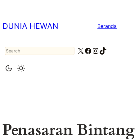
Lewati
ke
konten
DUNIA HEWAN
Beranda
Search
X
Facebook
Instagram
TikTok
Penasaran Bintang