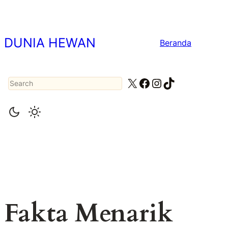
Lewati
ke
konten
DUNIA HEWAN
Beranda
Search
X
Facebook
Instagram
TikTok
Fakta Menarik