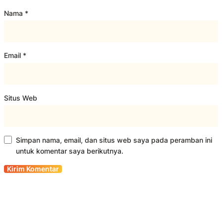
Nama
*
Email
*
Situs Web
Simpan nama, email, dan situs web saya pada peramban ini
untuk komentar saya berikutnya.