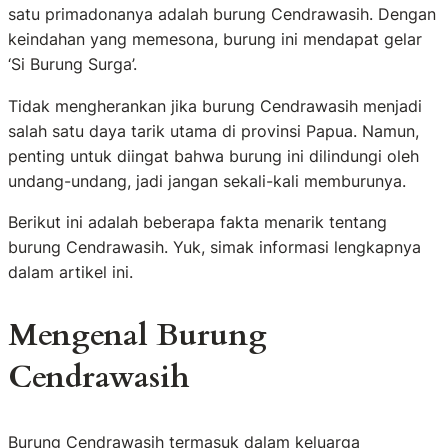
satu primadonanya adalah burung Cendrawasih. Dengan
keindahan yang memesona, burung ini mendapat gelar
‘Si Burung Surga’.
Tidak mengherankan jika burung Cendrawasih menjadi
salah satu daya tarik utama di provinsi Papua. Namun,
penting untuk diingat bahwa burung ini dilindungi oleh
undang-undang, jadi jangan sekali-kali memburunya.
Berikut ini adalah beberapa fakta menarik tentang
burung Cendrawasih. Yuk, simak informasi lengkapnya
dalam artikel ini.
Mengenal Burung
Cendrawasih
Burung Cendrawasih termasuk dalam keluarga