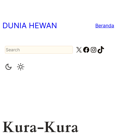
Lewati
ke
konten
DUNIA HEWAN
Beranda
Search
X
Facebook
Instagram
TikTok
Kura-Kura